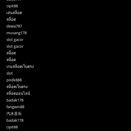
cipit88
เล่นสล็อต
สล็อต
dewa787
musang178
slot gacor
slot gacor
สล็อต
สล็อต
เกมสล็อตเว็บตรง
slot
podk888
สล็อตเว็บตรง
สล็อตออนไลน์
badak178
fangwin88
汽水音乐
badak178
cipit88