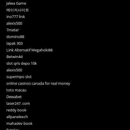
Jalwa Game
메이저사이트
ino777 link
alexis500
7meter
domino88
lapak 303
Link Alternatif Megahoki88
Betwin4d
slot qris depo 10k
alexis500
supermpo slot
online casinos canada for real money
toto macau
Dewabet
laser247. com
reddy book
allpanelexch
mahadev book