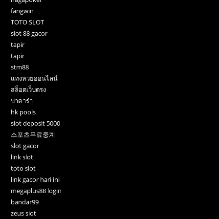
fangwin
TOTO SLOT
slot 88 gacor
tapir
tapir
stm88
แทงหวยออนไลน์
สล็อตเว็บตรง
บาคาร่า
hk pools
slot deposit 5000
스포츠무료중계
slot gacor
link slot
toto slot
link gacor hari ini
megaplus88 login
bandar99
zeus slot