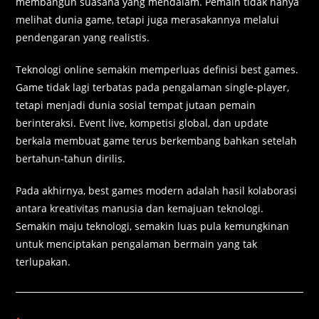
membangun suasana yang mendalam. Pemain tidak hanya
melihat dunia game, tetapi juga merasakannya melalui
pendengaran yang realistis.
Teknologi online semakin memperluas definisi best games.
Game tidak lagi terbatas pada pengalaman single-player,
tetapi menjadi dunia sosial tempat jutaan pemain
berinteraksi. Event live, kompetisi global, dan update
berkala membuat game terus berkembang bahkan setelah
bertahun-tahun dirilis.
Pada akhirnya, best games modern adalah hasil kolaborasi
antara kreativitas manusia dan kemajuan teknologi.
Semakin maju teknologi, semakin luas pula kemungkinan
untuk menciptakan pengalaman bermain yang tak
terlupakan.