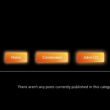
Home
Cendanabet
Joker123
There aren't any posts currently published in this categ