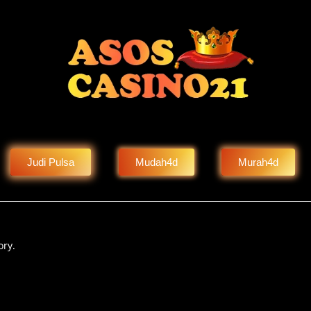
Judi Pulsa
Mudah4d
Murah4d
ory.