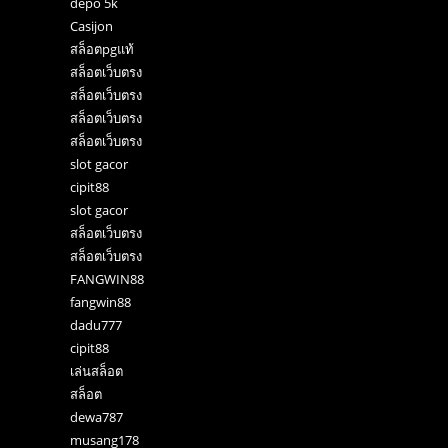
depo 5k
Casijon
สล็อตpgแท้
สล็อตเว็บตรง
สล็อตเว็บตรง
สล็อตเว็บตรง
สล็อตเว็บตรง
slot gacor
cipit88
slot gacor
สล็อตเว็บตรง
สล็อตเว็บตรง
FANGWIN88
fangwin88
dadu777
cipit88
เล่นสล็อต
สล็อต
dewa787
musang178