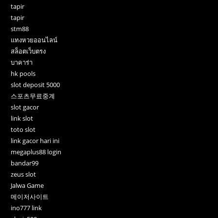
tapir
tapir
stm88
แทงหวยออนไลน์
สล็อตเว็บตรง
บาคาร่า
hk pools
slot deposit 5000
스포츠무료중계
slot gacor
link slot
toto slot
link gacor hari ini
megaplus88 login
bandar99
zeus slot
Jalwa Game
메이저사이트
ino777 link