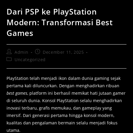
Dari PSP ke PlayStation
Modern: Transformasi Best
Games
Admin
December 11, 2025
Uncategorized
PlayStation telah menjadi ikon dalam dunia gaming sejak
pertama kali diluncurkan. Dengan menghadirkan ribuan
best games
, platform ini berhasil memikat hati jutaan gamer
di seluruh dunia. Konsol PlayStation selalu menghadirkan
inovasi terbaru, grafis memukau, dan gameplay yang
imersif. Dari generasi pertama hingga konsol modern,
kualitas dan pengalaman bermain selalu menjadi fokus
utama.