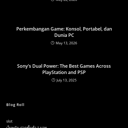
Perkembangan Game: Konsol, Portabel, dan
Dunia PC
May 13, 2026
Sony’s Dual Power: The Best Games Across
PlayStation and PSP
July 13, 2025
Blog Roll
slot
เว็บพนัน ฝากขั้นต่ำ 1 บาท