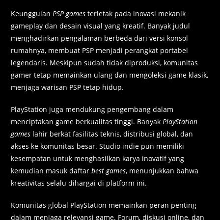
Keunggulan
PSP games
terletak pada inovasi mekanik
gameplay dan desain visual yang kreatif. Banyak judul
menghadirkan pengalaman berbeda dari versi konsol
rumahnya, membuat PSP menjadi perangkat portabel
legendaris. Meskipun sudah tidak diproduksi, komunitas
gamer tetap memainkan ulang dan mengoleksi game klasik,
menjaga warisan PSP tetap hidup.
PlayStation juga mendukung pengembang dalam
menciptakan game berkualitas tinggi. Banyak
PlayStation
games
lahir berkat fasilitas teknis, distribusi global, dan
akses ke komunitas besar. Studio indie pun memiliki
kesempatan untuk menghasilkan karya inovatif yang
kemudian masuk daftar
best games
, menunjukkan bahwa
kreativitas selalu dihargai di platform ini.
Komunitas global PlayStation memainkan peran penting
dalam menjaga relevansi game. Forum, diskusi online, dan