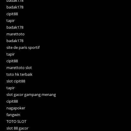
badak178
badak178
cipit88
tapir
badak178
marettoto
badak178
site de paris sportif
tapir
cipit88
marettoto slot
toto hk terbaik
slot cipit88
tapir
slot gacor gampang menang
cipit88
nagapoker
fangwin
TOTO SLOT
slot 88 gacor