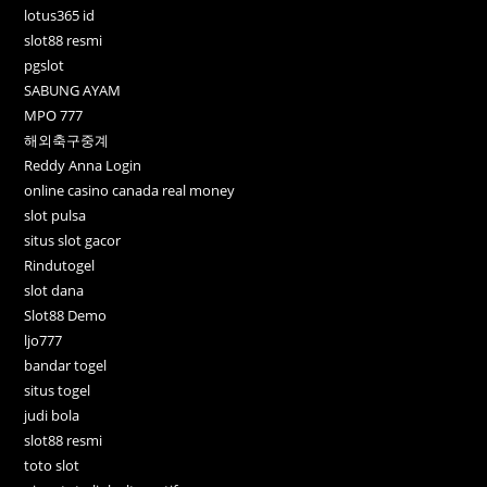
lotus365 id
slot88 resmi
pgslot
SABUNG AYAM
MPO 777
해외축구중계
Reddy Anna Login
online casino canada real money
slot pulsa
situs slot gacor
Rindutogel
slot dana
Slot88 Demo
ljo777
bandar togel
situs togel
judi bola
slot88 resmi
toto slot