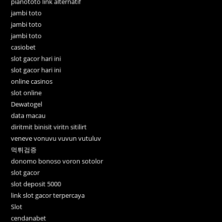
pianototo link alternatif
jambi toto
jambi toto
jambi toto
casiobet
slot gacor hari ini
slot gacor hari ini
online casinos
slot online
Dewatogel
data macau
diritmit binisit viritn sitilirt
veneve vonuvu vuvun vutuluv
먹튀검증
donomo bonoso voron sotolor
slot gacor
slot deposit 5000
link slot gacor terpercaya
Slot
cendanabet