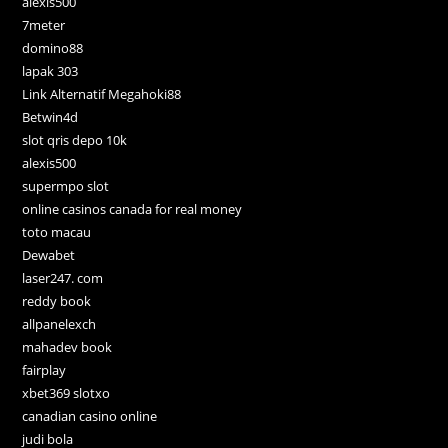
alexis500
7meter
domino88
lapak 303
Link Alternatif Megahoki88
Betwin4d
slot qris depo 10k
alexis500
supermpo slot
online casinos canada for real money
toto macau
Dewabet
laser247. com
reddy book
allpanelexch
mahadev book
fairplay
xbet369 slotxo
canadian casino online
judi bola