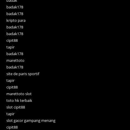
badak
badak178
badak178
kripto para
badak178
badak178
cipit88
tapir
badak178
marettoto
badak178
site de paris sportif
tapir
cipit88
marettoto slot
toto hk terbaik
slot cipit88
tapir
slot gacor gampang menang
cipit88