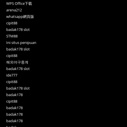
WPS Office下载
arena212
whatsapp網頁版
cipit88
badak178 slot
STM88
Ini situs penipuan
badak178 slot
cipit88
해외야구중계
badak178 slot
ide777
cipit88
badak178 slot
badak178
cipit88
badak178
badak178
badak178