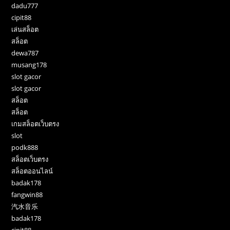
dadu777
cipit88
เล่นสล็อต
สล็อต
dewa787
musang178
slot gacor
slot gacor
สล็อต
สล็อต
เกมสล็อตเว็บตรง
slot
podk888
สล็อตเว็บตรง
สล็อตออนไลน์
badak178
fangwin88
汽水音乐
badak178