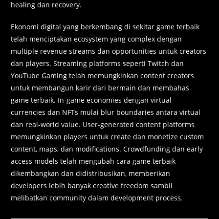
healing dan recovery.
Ekonomi digital yang berkembang di sekitar game terbaik
telah menciptakan ecosystem yang complex dengan
multiple revenue streams dan opportunities untuk creators
dan players. Streaming platforms seperti Twitch dan
YouTube Gaming telah memungkinkan content creators
untuk membangun karir dari bermain dan membahas
game terbaik. In-game economies dengan virtual
currencies dan NFTs mulai blur boundaries antara virtual
dan real-world value. User-generated content platforms
memungkinkan players untuk create dan monetize custom
content, maps, dan modifications. Crowdfunding dan early
access models telah mengubah cara game terbaik
dikembangkan dan didistribusikan, memberikan
developers lebih banyak creative freedom sambil
melibatkan community dalam development process.