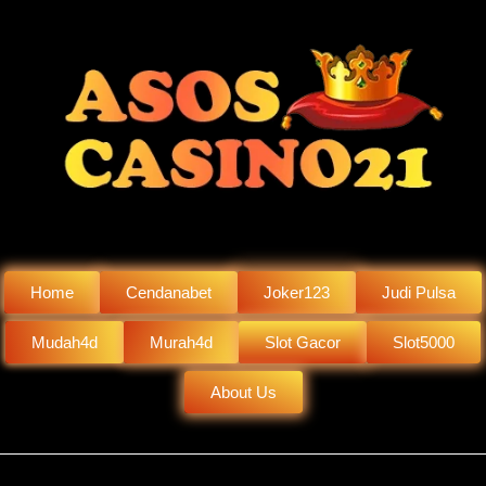
Home
Cendanabet
Joker123
Judi Pulsa
Mudah4d
Murah4d
Slot Gacor
Slot5000
About Us