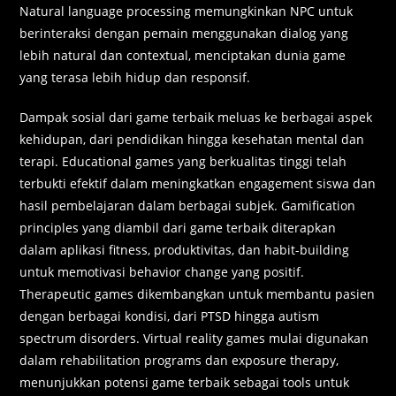
Natural language processing memungkinkan NPC untuk
berinteraksi dengan pemain menggunakan dialog yang
lebih natural dan contextual, menciptakan dunia game
yang terasa lebih hidup dan responsif.
Dampak sosial dari game terbaik meluas ke berbagai aspek
kehidupan, dari pendidikan hingga kesehatan mental dan
terapi. Educational games yang berkualitas tinggi telah
terbukti efektif dalam meningkatkan engagement siswa dan
hasil pembelajaran dalam berbagai subjek. Gamification
principles yang diambil dari game terbaik diterapkan
dalam aplikasi fitness, produktivitas, dan habit-building
untuk memotivasi behavior change yang positif.
Therapeutic games dikembangkan untuk membantu pasien
dengan berbagai kondisi, dari PTSD hingga autism
spectrum disorders. Virtual reality games mulai digunakan
dalam rehabilitation programs dan exposure therapy,
menunjukkan potensi game terbaik sebagai tools untuk