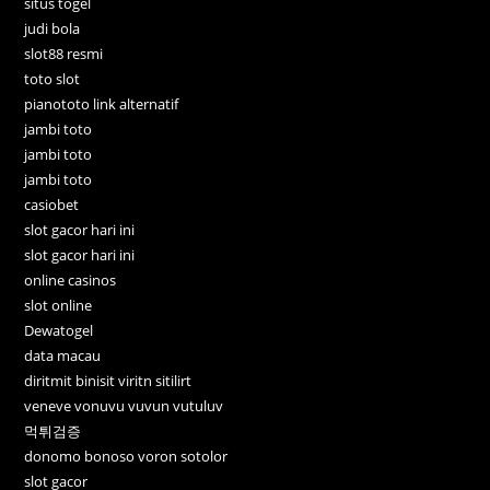
situs togel
judi bola
slot88 resmi
toto slot
pianototo link alternatif
jambi toto
jambi toto
jambi toto
casiobet
slot gacor hari ini
slot gacor hari ini
online casinos
slot online
Dewatogel
data macau
diritmit binisit viritn sitilirt
veneve vonuvu vuvun vutuluv
먹튀검증
donomo bonoso voron sotolor
slot gacor