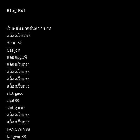
Blog Roll
เว็บพนัน ฝากขั้นต่ำ 1 บาท
สล็อตเว็บ ตรง
depo 5k
Casijon
สล็อตpgแท้
สล็อตเว็บตรง
สล็อตเว็บตรง
สล็อตเว็บตรง
สล็อตเว็บตรง
slot gacor
cipit88
slot gacor
สล็อตเว็บตรง
สล็อตเว็บตรง
FANGWIN88
fangwin88