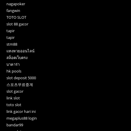
nagapoker
fangwin
TOTO SLOT
slot 88 gacor
tapir
tapir
stm88
แทงหวยออนไลน์
สล็อตเว็บตรง
บาคาร่า
hk pools
slot deposit 5000
스포츠무료중계
slot gacor
link slot
toto slot
link gacor hari ini
megaplus88 login
bandar99