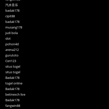
汽水音乐
badak178
cipit88
badak178
musang178
judi bola
slot
pohon4d
arena212
gurutoto
Ceri123
situs togel
situs togel
Badak178
togel online
Badak178
betinexch live
Badak178
fangwin88