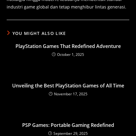
industri game global dan tetap menghibur lintas generasi.
YOU MIGHT ALSO LIKE
PlayStation Games That Redefined Adventure
October 1, 2025
Unveiling the Best PlayStation Games of All Time
November 17, 2025
PSP Games: Portable Gaming Redefined
September 29, 2025