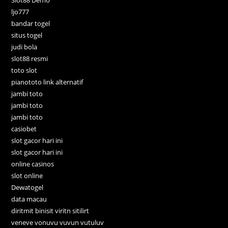
Slot88 Demo
ljo777
bandar togel
situs togel
judi bola
slot88 resmi
toto slot
pianototo link alternatif
jambi toto
jambi toto
jambi toto
casiobet
slot gacor hari ini
slot gacor hari ini
online casinos
slot online
Dewatogel
data macau
diritmit binisit viritn sitilirt
veneve vonuvu vuvun vutuluv