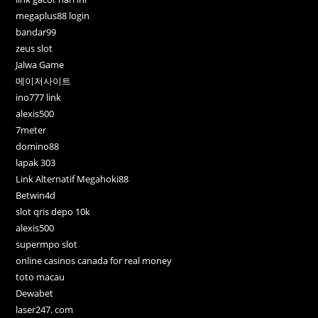
megaplus88 login
bandar99
zeus slot
Jalwa Game
메이저사이트
ino777 link
alexis500
7meter
domino88
lapak 303
Link Alternatif Megahoki88
Betwin4d
slot qris depo 10k
alexis500
supermpo slot
online casinos canada for real money
toto macau
Dewabet
laser247. com